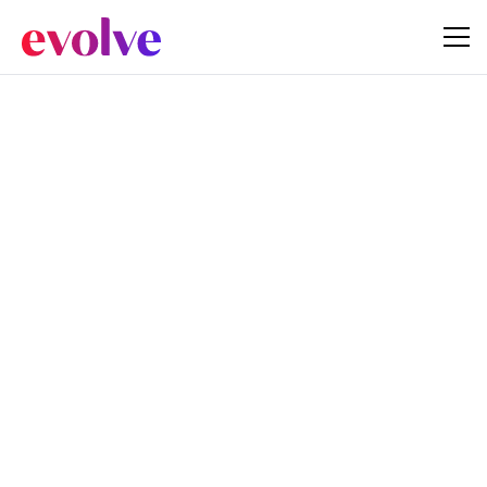
Deze vacature is op dit moment
vervuld. Lijkt het je leuk om bij ons
te werken? Bekijk dan de andere
vacatures!